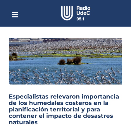
Saltar
al
contenido
Toggle
Escuchar Radio UdeC
Navigation
en vivo
Quiénes Somos
Programación
Podcast
Noticias
Reportajes
Especialistas relevaron importancia
Columnas
de los humedales costeros en la
planificación territorial y para
Música Clásica
contener el impacto de desastres
naturales
Especiales