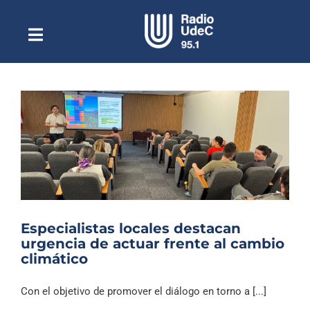
Saltar
al
contenido
Toggle
Escuchar Radio UdeC
Navigation
en vivo
Quiénes Somos
Programación
Podcast
Noticias
Reportajes
Especialistas locales destacan
Columnas
urgencia de actuar frente al cambio
climático
Música Clásica
Especiales
Con el objetivo de promover el diálogo en torno a [...]