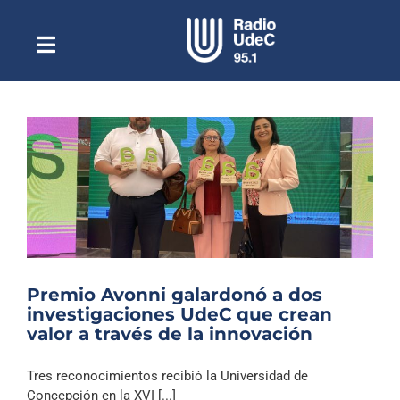
Saltar
al
contenido
Toggle
Escuchar Radio UdeC
Navigation
en vivo
Quiénes Somos
Programación
Podcast
Noticias
Reportajes
Premio Avonni galardonó a dos
Columnas
investigaciones UdeC que crean
valor a través de la innovación
Música Clásica
Especiales
Tres reconocimientos recibió la Universidad de
Concepción en la XVI [...]