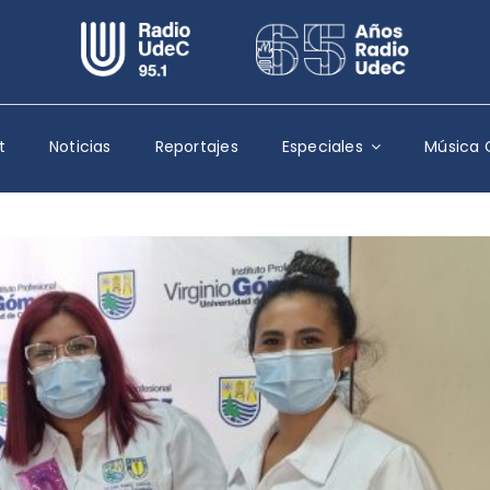
Escuchar Radio UdeC
en vivo
Quiénes Somos
t
Noticias
Reportajes
Especiales
Música 
Programación
Podcast
Noticias
Reportajes
Columnas
Música Clásica
Especiales