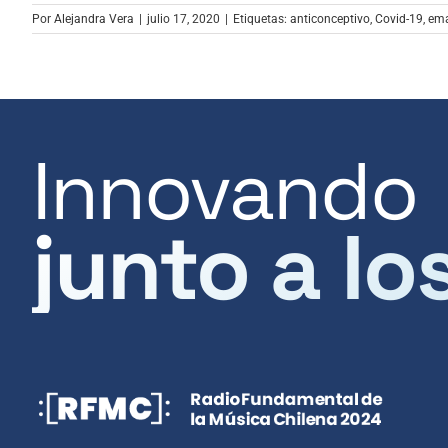
Por
Alejandra Vera
|
julio 17, 2020
|
Etiquetas:
anticonceptivo
,
Covid-19
,
em
Innovando
junto a lo