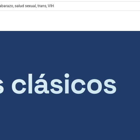
abarazo
,
salud sexual
,
trans
,
VIH
s clásicos