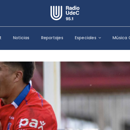
Escuchar Radio UdeC
en vivo
t
Noticias
Reportajes
Especiales
Música 
Quiénes Somos
Programación
Podcast
Noticias
Reportajes
Columnas
Música Clásica
Especiales