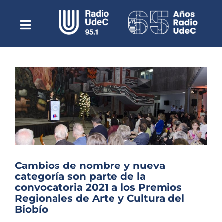
Saltar
al
contenido
Toggle
Escuchar Radio UdeC
Navigation
en vivo
Quiénes Somos
Programación
Podcast
Noticias
Reportajes
Cambios de nombre y nueva
Columnas
categoría son parte de la
convocatoria 2021 a los Premios
Música Clásica
Regionales de Arte y Cultura del
Especiales
Biobío