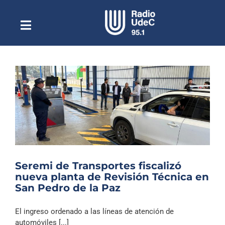
Saltar
al
contenido
Toggle
Escuchar Radio UdeC
Navigation
en vivo
Quiénes Somos
Programación
Podcast
Noticias
Reportajes
Seremi de Transportes fiscalizó
Columnas
nueva planta de Revisión Técnica en
San Pedro de la Paz
Música Clásica
Especiales
El ingreso ordenado a las líneas de atención de
automóviles [...]