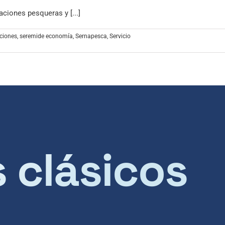
ciones pesqueras y [...]
ciones
,
seremide economía
,
Sernapesca
,
Servicio
s clásicos