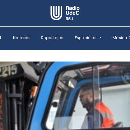
Escuchar Radio UdeC
en vivo
t
Noticias
Reportajes
Especiales
Música 
Quiénes Somos
Programación
Podcast
Noticias
Reportajes
Columnas
Música Clásica
Especiales