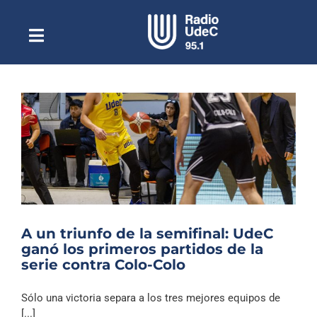
Saltar
al
contenido
Toggle
Escuchar Radio UdeC
Navigation
en vivo
Quiénes Somos
Programación
Podcast
Noticias
Reportajes
A un triunfo de la semifinal: UdeC
Columnas
ganó los primeros partidos de la
serie contra Colo-Colo
Música Clásica
Especiales
Sólo una victoria separa a los tres mejores equipos de
[...]