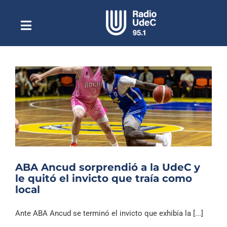
Saltar
al
contenido
Toggle
Escuchar Radio UdeC
Navigation
en vivo
Quiénes Somos
Programación
Podcast
Noticias
Reportajes
ABA Ancud sorprendió a la UdeC y
Columnas
le quitó el invicto que traía como
local
Música Clásica
Especiales
Ante ABA Ancud se terminó el invicto que exhibía la [...]