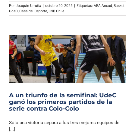
Archivo Sonoro
Por
Joaquin Urrutia
|
octubre 20, 2025
|
Etiquetas:
ABA Ancud
,
Basket
UdeC
,
Casa del Deporte
,
LNB Chile
A un triunfo de la semifinal: UdeC
ganó los primeros partidos de la
serie contra Colo-Colo
Sólo una victoria separa a los tres mejores equipos de
[...]