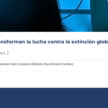
Archivo Sonoro
transforman la lucha contra la extinción glob
 [...]
iversidad UdeC
,
programa Biodata
,
Royal Botanic Gardens
,