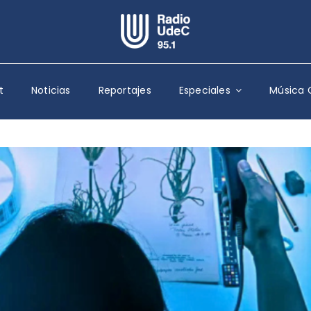
Escuchar Radio UdeC
en vivo
t
Noticias
Reportajes
Especiales
Música 
Quiénes Somos
Programación
Podcast
Noticias
Reportajes
Columnas
Música Clásica
Especiales