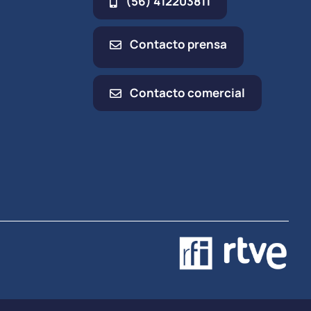
(56) 412203811
Contacto prensa
Contacto comercial