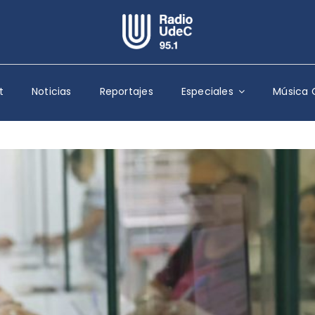
Escuchar Radio UdeC
en vivo
t
Noticias
Reportajes
Especiales
Música 
Quiénes Somos
Programación
Podcast
Noticias
Reportajes
Columnas
Música Clásica
Especiales