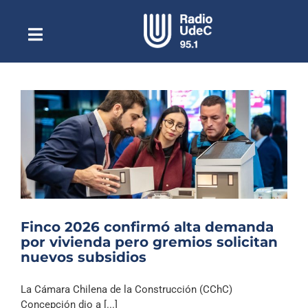
Saltar
al
contenido
Toggle
Escuchar Radio UdeC
Navigation
en vivo
Quiénes Somos
Programación
Podcast
Noticias
Reportajes
Finco 2026 confirmó alta demanda
Columnas
por vivienda pero gremios solicitan
nuevos subsidios
Música Clásica
Especiales
La Cámara Chilena de la Construcción (CChC)
Concepción dio a [...]