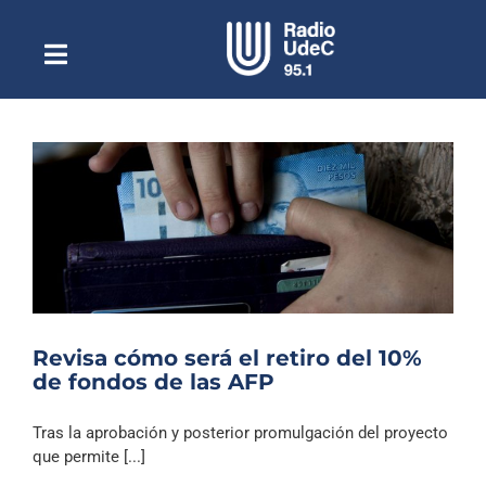
Saltar
al
contenido
Toggle
Escuchar Radio UdeC
Navigation
en vivo
Quiénes Somos
Programación
Podcast
Noticias
Reportajes
Revisa cómo será el retiro del 10%
Columnas
de fondos de las AFP
Música Clásica
Tras la aprobación y posterior promulgación del proyecto
Especiales
que permite [...]