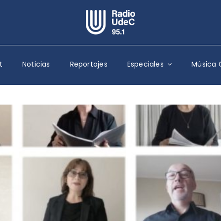
Escuchar Radio UdeC
en vivo
t
Noticias
Reportajes
Especiales
Música 
Quiénes Somos
Programación
Podcast
Noticias
Reportajes
Columnas
Música Clásica
Especiales