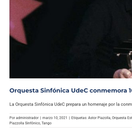
Orquesta Sinfónica UdeC conmemora 10
La Orquesta Sinfónica UdeC prepara un homenaje por la conme
Por
administrador
|
marzo 10, 2021
|
Etiquetas:
Astor Piazolla
,
Orquesta Est
Piazzolla Sinfónico
,
Tango