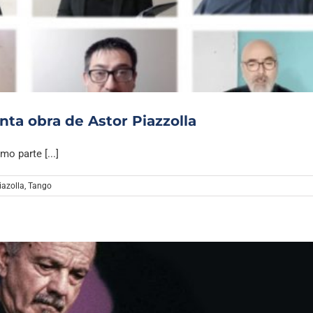
Archivo Sonoro
nta obra de Astor Piazzolla
o parte [...]
iazolla
,
Tango