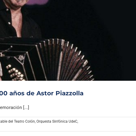
0 años de Astor Piazzolla
moración [...]
able del Teatro Colón
,
Orquesta Sinfónica UdeC
,