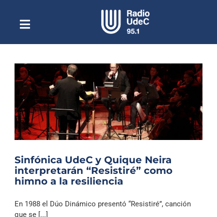
Saltar
al
contenido
Toggle
Escuchar Radio UdeC
Navigation
en vivo
Quiénes Somos
Programación
Podcast
Noticias
Reportajes
Sinfónica UdeC y Quique Neira
Columnas
interpretarán “Resistiré” como
himno a la resiliencia
Música Clásica
Especiales
En 1988 el Dúo Dinámico presentó “Resistiré”, canción
que se [...]