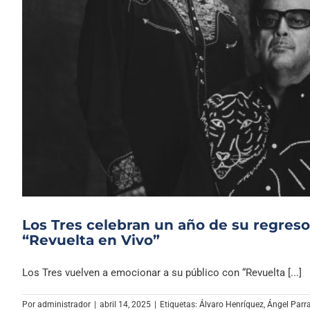
Los Tres celebran un año de su regreso
“Revuelta en Vivo”
Los Tres vuelven a emocionar a su público con “Revuelta [...]
Por
administrador
|
abril 14, 2025
|
Etiquetas:
Álvaro Henríquez
,
Ángel Parr