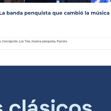
: La banda penquista que cambió la música
a
,
Concepción
,
Los Tres
,
música penquista
,
Pancho
s clásicos