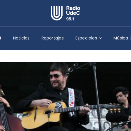
Escuchar Radio UdeC
en vivo
t
Noticias
Reportajes
Especiales
Música 
Quiénes Somos
Programación
Podcast
Noticias
Reportajes
Columnas
Música Clásica
Especiales