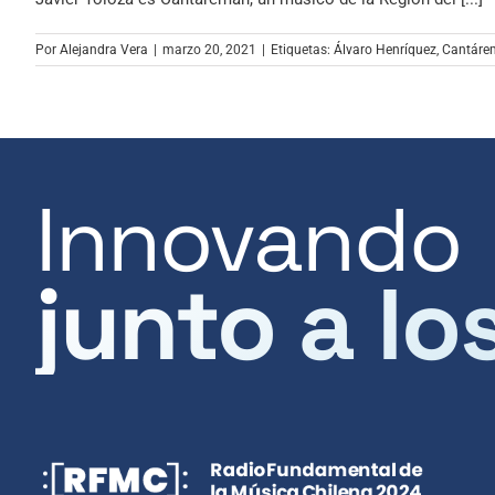
Por
Alejandra Vera
|
marzo 20, 2021
|
Etiquetas:
Álvaro Henríquez
,
Cantáre
Innovando
junto a lo