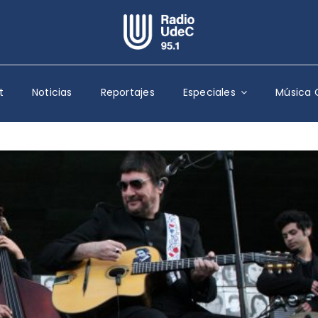
Escuchar Radio UdeC
en vivo
t
Noticias
Reportajes
Especiales
Música 
Quiénes Somos
Programación
Podcast
Noticias
Reportajes
Columnas
Música Clásica
Especiales