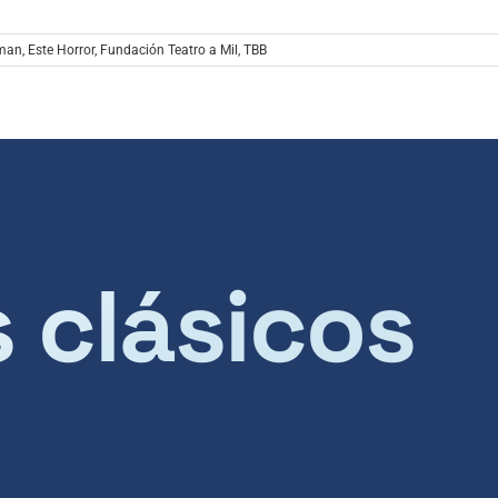
man
,
Este Horror
,
Fundación Teatro a Mil
,
TBB
s clásicos