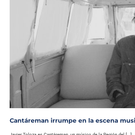
Cantáreman irrumpe en la escena music
Javier Toloza es Cantáreman, un músico de la Región del [...]