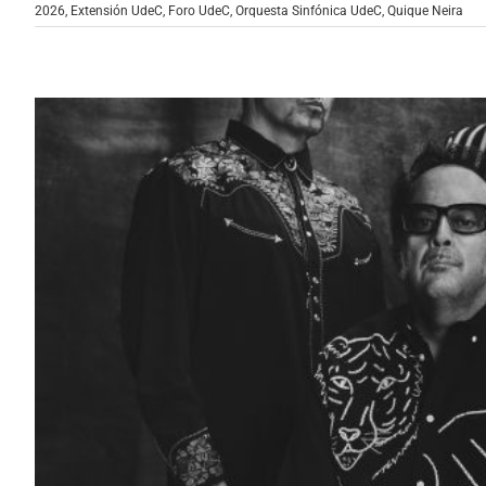
2026
,
Extensión UdeC
,
Foro UdeC
,
Orquesta Sinfónica UdeC
,
Quique Neira