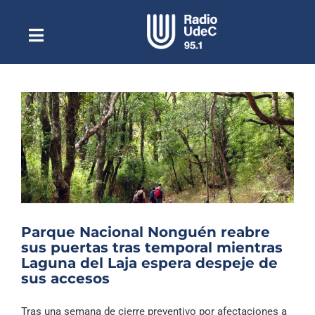
Saltar
al
contenido
Toggle
Escuchar Radio UdeC
Navigation
en vivo
Quiénes Somos
Programación
Podcast
Noticias
Reportajes
Parque Nacional Nonguén reabre
Columnas
sus puertas tras temporal mientras
Laguna del Laja espera despeje de
Música Clásica
sus accesos
Especiales
Tras una semana de cierre preventivo por afectaciones a