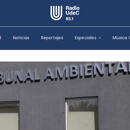
Escuchar Radio UdeC
en vivo
t
Noticias
Reportajes
Especiales
Música 
Quiénes Somos
Programación
Podcast
Noticias
Reportajes
Columnas
Música Clásica
Especiales