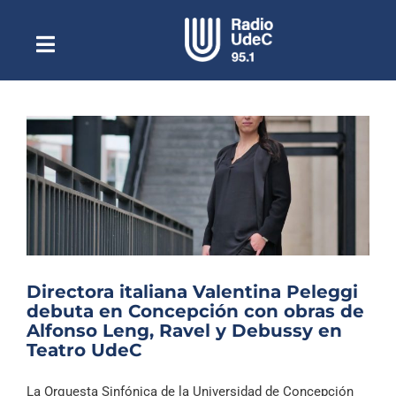
Saltar
al
contenido
Toggle
Escuchar Radio UdeC
Navigation
en vivo
Quiénes Somos
Programación
Podcast
Noticias
Reportajes
Directora italiana Valentina Peleggi
Columnas
debuta en Concepción con obras de
Alfonso Leng, Ravel y Debussy en
Música Clásica
Teatro UdeC
Especiales
La Orquesta Sinfónica de la Universidad de Concepción