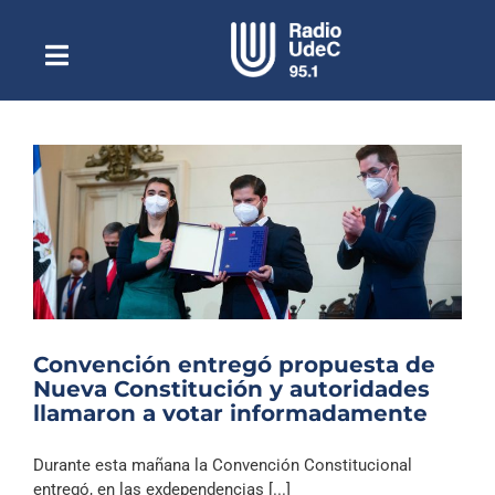
Saltar
al
contenido
Toggle
Escuchar Radio UdeC
Navigation
en vivo
Quiénes Somos
Programación
Podcast
Noticias
Reportajes
Convención entregó propuesta de
Columnas
Nueva Constitución y autoridades
llamaron a votar informadamente
Música Clásica
Especiales
Durante esta mañana la Convención Constitucional
entregó, en las exdependencias [...]