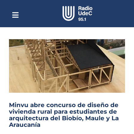
Saltar
al
contenido
Toggle
Escuchar Radio UdeC
Navigation
en vivo
Quiénes Somos
Programación
Podcast
Noticias
Reportajes
Columnas
Minvu abre concurso de diseño de
vivienda rural para estudiantes de
Música Clásica
arquitectura del Biobío, Maule y La
Araucanía
Especiales