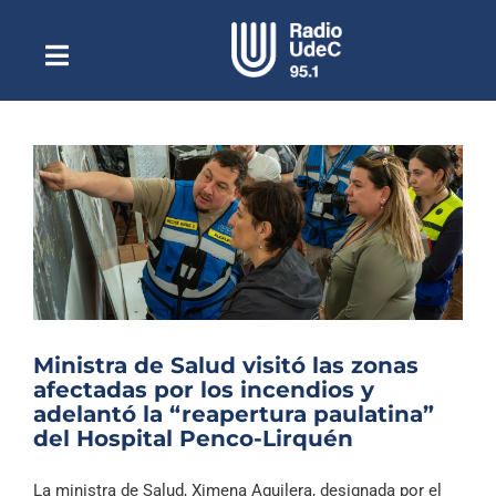
Saltar
al
contenido
Toggle
Escuchar Radio UdeC
Navigation
en vivo
Quiénes Somos
Programación
Podcast
Noticias
Reportajes
Ministra de Salud visitó las zonas
Columnas
afectadas por los incendios y
adelantó la “reapertura paulatina”
Música Clásica
del Hospital Penco-Lirquén
Especiales
La ministra de Salud, Ximena Aguilera, designada por el