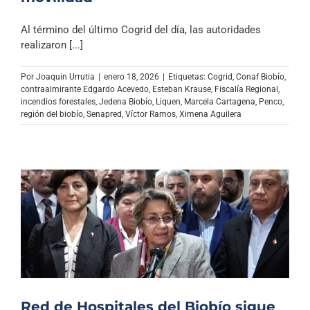
Al término del último Cogrid del día, las autoridades
realizaron [...]
Por
Joaquin Urrutia
|
enero 18, 2026
|
Etiquetas:
Cogrid
,
Conaf Biobío
,
contraalmirante Edgardo Acevedo
,
Esteban Krause
,
Fiscalía Regional
,
incendios forestales
,
Jedena Biobío
,
Liquen
,
Marcela Cartagena
,
Penco
,
región del biobío
,
Senapred
,
Víctor Ramos
,
Ximena Aguilera
Red de Hospitales del Biobío sigue