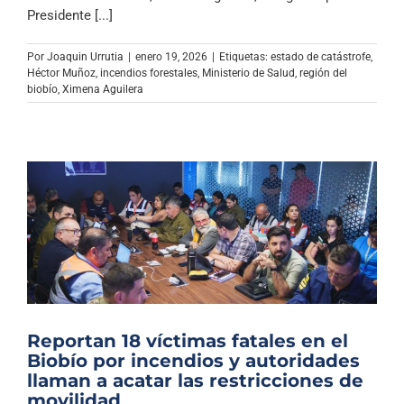
Archivo Sonoro
Presidente [...]
Por
Joaquin Urrutia
|
enero 19, 2026
|
Etiquetas:
estado de catástrofe
,
Héctor Muñoz
,
incendios forestales
,
Ministerio de Salud
,
región del
biobío
,
Ximena Aguilera
Reportan 18 víctimas fatales en el
Biobío por incendios y autoridades
llaman a acatar las restricciones de
movilidad