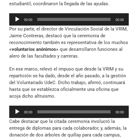
estudiantil, coordinaron la llegada de las ayudas.
Reproductor
00:00
00:00
de
Por su parte, el director de Vinculación Social de la VRIM,
audio
Jaime Contreras, destacó que la ceremonia de
reconocimiento también es representativa de los muchos
«voluntarios anónimos»
que desarrollaron funciones al
alero de las facultades y carreras.
En ese marco, relevó el impuso que desde la VRIM y su
repartición se ha dado, desde el año pasado, a la gestión
del Voluntariado UdeC. Dicho trabajo, afirmó, continuará
hasta que se establezca oficialmente una oficina que
acoja dicho altruismo.
Reproductor
00:00
00:00
de
Cabe destacar que la citada ceremonia involucró la
audio
entrega de diplomas para cada colaborador, y, además, la
donación de dos árboles de quillay para cada campus,