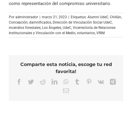
como representación del compromiso universitario.
Por
administrador
|
marzo 21, 2023
|
Etiquetas:
Alumni UdeC
,
Chillán
,
Concepción
,
damnificados
,
Dirección de Vinculación Social UdeC
,
incendios forestales
,
Los Ángeles
,
UdeC
,
Vicerrectoría de Relaciones
Institucionales y Vinculación con el Medio
,
voluntarios
,
VRIM
Comparte esta noticia, escoge tu red
favorita!
Facebook
Twitter
Reddit
LinkedIn
WhatsApp
Tumblr
Pinterest
Vk
Xing
Correo
electrónico