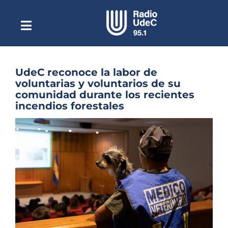
Saltar
al
contenido
Toggle
Escuchar Radio UdeC
Navigation
en vivo
Quiénes Somos
UdeC reconoce la labor de
voluntarias y voluntarios de su
Programación
comunidad durante los recientes
incendios forestales
Podcast
Ver
Noticias
imagen
más
Reportajes
grande
Columnas
Música Clásica
Especiales