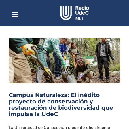
Saltar
al
contenido
Toggle
Escuchar Radio UdeC
Navigation
en vivo
Quiénes Somos
Programación
Podcast
Noticias
Reportajes
Campus Naturaleza: El inédito
Columnas
proyecto de conservación y
restauración de biodiversidad que
Música Clásica
impulsa la UdeC
Especiales
La Universidad de Concepción presentó oficialmente