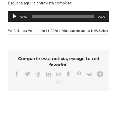
Escucha aquí la entrevista completa:
Reproductor
00:00
00:00
de
audio
Por
Alejandra Vera
|
junio 11, 2026
|
Etiquetas:
desastres
,
NNA
,
Unicef
Comparte esta noticia, escoge tu red
favorita!
Facebook
Twitter
Reddit
LinkedIn
WhatsApp
Tumblr
Pinterest
Vk
Xing
Correo
electrónico