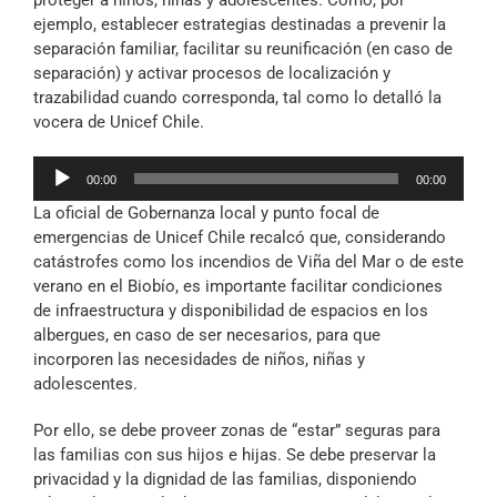
proteger a niños, niñas y adolescentes. Como, por
ejemplo, establecer estrategias destinadas a prevenir la
separación familiar, facilitar su reunificación (en caso de
separación) y activar procesos de localización y
trazabilidad cuando corresponda, tal como lo detalló la
vocera de Unicef Chile.
Reproductor
00:00
00:00
de
La oficial de Gobernanza local y punto focal de
audio
emergencias de Unicef Chile recalcó que, considerando
catástrofes como los incendios de Viña del Mar o de este
verano en el Biobío, es importante facilitar condiciones
de infraestructura y disponibilidad de espacios en los
albergues, en caso de ser necesarios, para que
incorporen las necesidades de niños, niñas y
adolescentes.
Por ello, se debe proveer zonas de “estar” seguras para
las familias con sus hijos e hijas. Se debe preservar la
privacidad y la dignidad de las familias, disponiendo