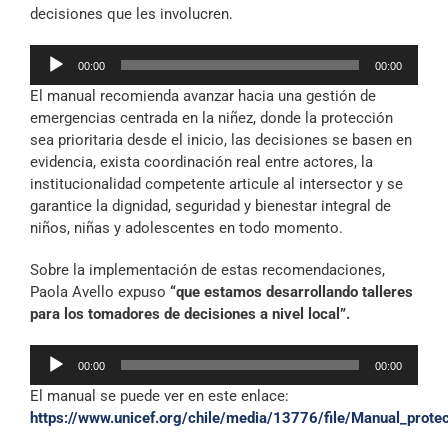
decisiones que les involucren.
Reproductor
00:00
00:00
de
El manual recomienda avanzar hacia una gestión de
audio
emergencias centrada en la niñez, donde la protección
sea prioritaria desde el inicio, las decisiones se basen en
evidencia, exista coordinación real entre actores, la
institucionalidad competente articule al intersector y se
garantice la dignidad, seguridad y bienestar integral de
niños, niñas y adolescentes en todo momento.
Sobre la implementación de estas recomendaciones,
Paola Avello expuso
“que estamos desarrollando talleres
para los tomadores de decisiones a nivel local”.
Reproductor
00:00
00:00
de
El manual se puede ver en este enlace:
audio
https://www.unicef.org/chile/media/13776/file/Manual_pro