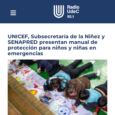
Saltar
al
contenido
Toggle
Escuchar Radio UdeC
Navigation
en vivo
Quiénes Somos
UNICEF, Subsecretaría de la Niñez y
SENAPRED presentan manual de
Programación
protección para niños y niñas en
emergencias
Podcast
Ver
Noticias
imagen
más
Reportajes
grande
Columnas
Música Clásica
Especiales