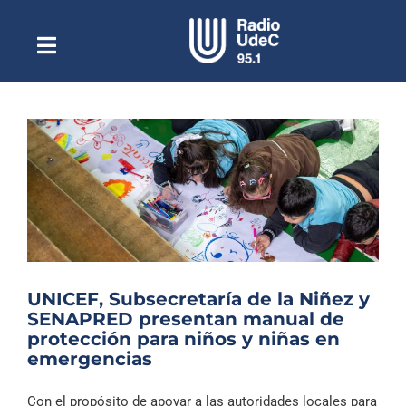
Saltar
al
contenido
Toggle
Escuchar Radio UdeC
Navigation
en vivo
Quiénes Somos
Programación
Podcast
Noticias
Reportajes
UNICEF, Subsecretaría de la Niñez y
Columnas
SENAPRED presentan manual de
protección para niños y niñas en
Música Clásica
emergencias
Especiales
Con el propósito de apoyar a las autoridades locales para