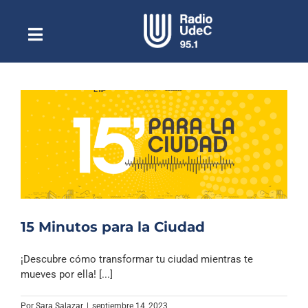
Saltar
al
contenido
Toggle
Escuchar Radio UdeC
Navigation
en vivo
Quiénes Somos
Programación
Podcast
Noticias
Reportajes
15 Minutos para la Ciudad
Columnas
¡Descubre cómo transformar tu ciudad mientras te
Música Clásica
mueves por ella! [...]
Especiales
Por
Sara Salazar
|
septiembre 14, 2023