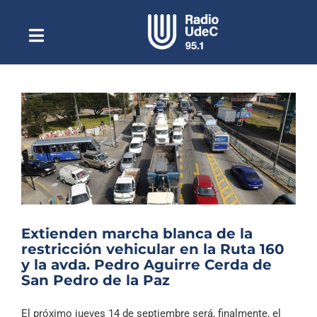
Saltar
al
contenido
Toggle
Escuchar Radio UdeC
Navigation
en vivo
Quiénes Somos
Programación
Podcast
Noticias
Reportajes
Extienden marcha blanca de la
Columnas
restricción vehicular en la Ruta 160
y la avda. Pedro Aguirre Cerda de
Música Clásica
San Pedro de la Paz
Especiales
El próximo jueves 14 de septiembre será, finalmente, el