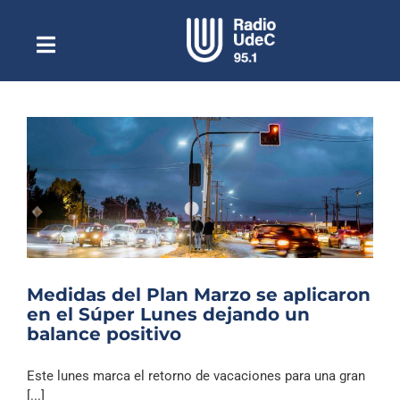
Saltar
al
contenido
Toggle
Escuchar Radio UdeC
Navigation
en vivo
Quiénes Somos
Programación
Podcast
Noticias
Reportajes
Medidas del Plan Marzo se aplicaron
Columnas
en el Súper Lunes dejando un
balance positivo
Música Clásica
Especiales
Este lunes marca el retorno de vacaciones para una gran
[...]