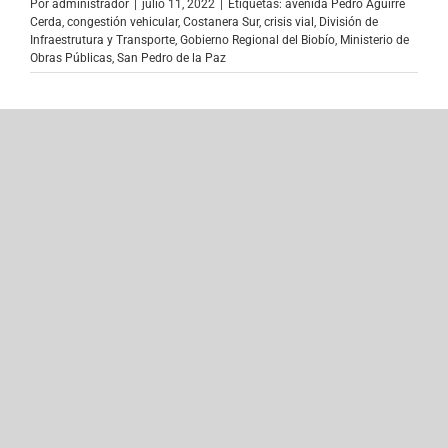
Por
administrador
|
julio 11, 2022
|
Etiquetas:
avenida Pedro Aguirre
Cerda
,
congestión vehicular
,
Costanera Sur
,
crisis vial
,
División de
Infraestrutura y Transporte
,
Gobierno Regional del Biobío
,
Ministerio de
Obras Públicas
,
San Pedro de la Paz
Consulta Ciudadana “Decide Biobío”
registra más de 34 mil votos
Continúa en desarrollo la consulta ciudadana online
#DecideBiobío, que pregunta [...]