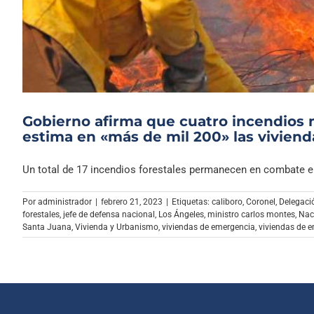
Gobierno afirma que cuatro incendios 
estima en «más de mil 200» las vivienda
Un total de 17 incendios forestales permanecen en combate en 
Por
administrador
|
febrero 21, 2023
|
Etiquetas:
caliboro
,
Coronel
,
Delegació
forestales
,
jefe de defensa nacional
,
Los Ángeles
,
ministro carlos montes
,
Nac
Santa Juana
,
Vivienda y Urbanismo
,
viviendas de emergencia
,
viviendas de 