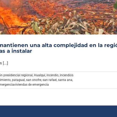
Archivo Sonoro
mantienen una alta complejidad en la regi
s a instalar
[...]
n presidencial regional
,
Hualqui
,
incendio
,
incendios
imiento
,
patagual
,
san onofre
,
san rafael
,
santa ana
,
emergenciaviviendas de emergencia