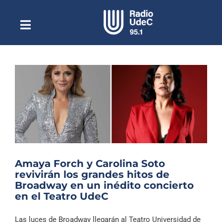
Saltar
al
contenido
Toggle
Escuchar Radio UdeC
Navigation
en vivo
Quiénes Somos
Programación
Podcast
Noticias
Reportajes
Amaya Forch y Carolina Soto
Columnas
revivirán los grandes hitos de
Broadway en un inédito concierto
Música Clásica
en el Teatro UdeC
Especiales
Las luces de Broadway llegarán al Teatro Universidad de