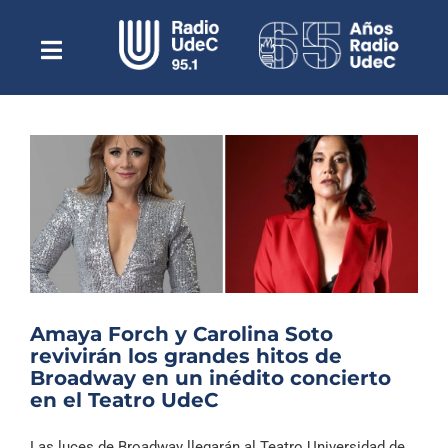
Saltar
al
contenido
Toggle
Escuchar Radio UdeC
Navigation
en vivo
Quiénes Somos
Programación
Podcast
Noticias
Reportajes
Amaya Forch y Carolina Soto
Columnas
revivirán los grandes hitos de
Broadway en un inédito concierto
Música Clásica
en el Teatro UdeC
Especiales
Las luces de Broadway llegarán al Teatro Universidad de