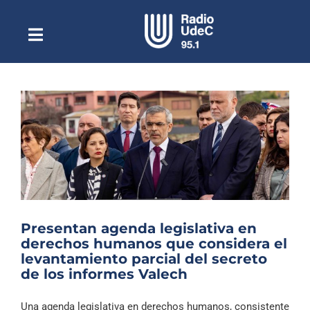
Saltar
al
contenido
Toggle
Escuchar Radio UdeC
Navigation
en vivo
Quiénes Somos
Programación
Podcast
Noticias
Reportajes
Presentan agenda legislativa en
Columnas
derechos humanos que considera el
levantamiento parcial del secreto
Música Clásica
de los informes Valech
Especiales
Una agenda legislativa en derechos humanos, consistente