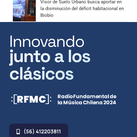
Visor de Suelo Urbano busca aportar en
la disminución del déficit habitacional en
Biobío
Innovando
junto a los
clásicos
(56) 412203811