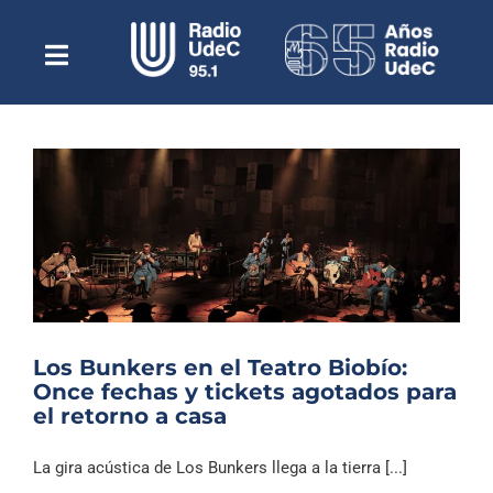
Saltar
al
contenido
Toggle
Escuchar Radio UdeC
Navigation
en vivo
Quiénes Somos
Programación
Podcast
Noticias
Reportajes
Los Bunkers en el Teatro Biobío:
Columnas
Once fechas y tickets agotados para
el retorno a casa
Música Clásica
Especiales
La gira acústica de Los Bunkers llega a la tierra [...]