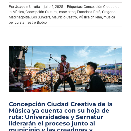
Archivo Sonoro
Por
Joaquin Urrutia
|
julio 2, 2025
|
Etiquetas:
Concepción Ciudad de
la Música
,
Concepción Cultural
,
conciertos
,
Francisca Peró
,
Gregorio
Madinagoitia
,
Los Bunkers
,
Mauricio Castro
,
Música chilena
,
música
penquista
,
Teatro Biobío
Concepción Ciudad Creativa de la
Música ya cuenta con su hoja de
ruta: Universidades y Sernatur
liderarán el proceso junto al
municipio y las creadoras y