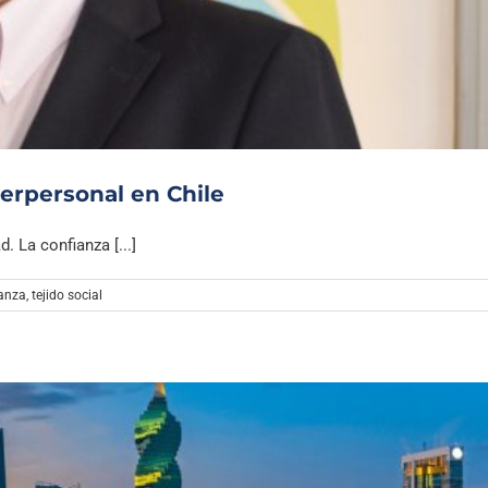
Archivo Sonoro
terpersonal en Chile
. La confianza [...]
anza
,
tejido social