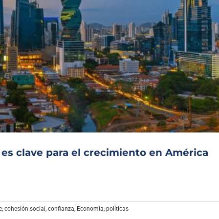
 es clave para el crecimiento en América
e
,
cohesión social
,
confianza
,
Economía
,
políticas