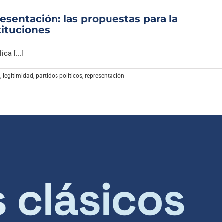
sentación: las propuestas para la
tituciones
ca [...]
s
,
legitimidad
,
partidos políticos
,
representación
s clásicos