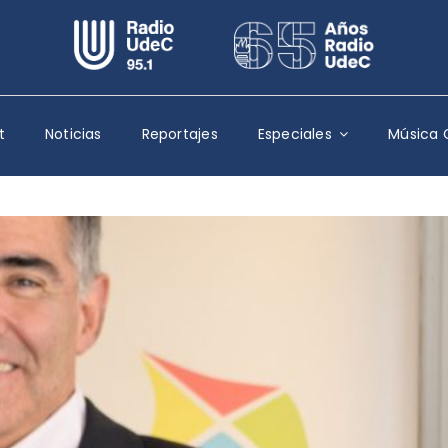
Escuchar Radio UdeC
en vivo
Quiénes Somos
t
Noticias
Reportajes
Especiales
Música 
Programación
Podcast
Noticias
Reportajes
Columnas
Música Clásica
Especiales