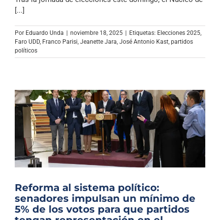
Archivo Sonoro
[...]
Por
Eduardo Unda
|
noviembre 18, 2025
|
Etiquetas:
Elecciones 2025
,
Faro UDD
,
Franco Parisi
,
Jeanette Jara
,
José Antonio Kast
,
partidos
políticos
Reforma al sistema político:
senadores impulsan un mínimo de
5% de los votos para que partidos
tengan representación en el