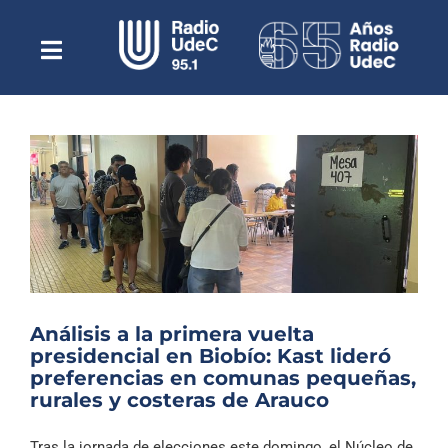
Saltar
al
contenido
Toggle
Escuchar Radio UdeC
Navigation
en vivo
Quiénes Somos
Programación
Podcast
Noticias
Reportajes
Análisis a la primera vuelta
Columnas
presidencial en Biobío: Kast lideró
preferencias en comunas pequeñas,
Música Clásica
rurales y costeras de Arauco
Especiales
Tras la jornada de elecciones este domingo, el Núcleo de