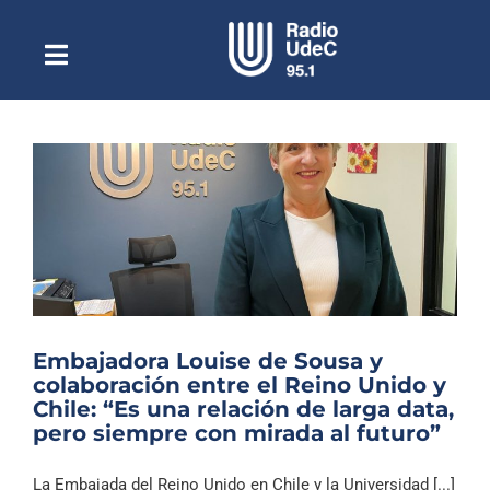
Saltar
al
contenido
Toggle
Escuchar Radio UdeC
Navigation
en vivo
Quiénes Somos
Programación
Podcast
Noticias
Reportajes
Embajadora Louise de Sousa y
Columnas
colaboración entre el Reino Unido y
Chile: “Es una relación de larga data,
Música Clásica
pero siempre con mirada al futuro”
Especiales
La Embajada del Reino Unido en Chile y la Universidad [...]