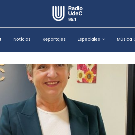
Escuchar Radio UdeC
en vivo
t
Noticias
Reportajes
Especiales
Música 
Quiénes Somos
Programación
Podcast
Noticias
Reportajes
Columnas
Música Clásica
Especiales