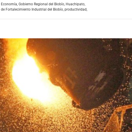
,
Economía
,
Gobierno Regional del Biobío
,
Huachipato
,
 de Fortalecimiento Industrial del Biobío
,
productividad
,