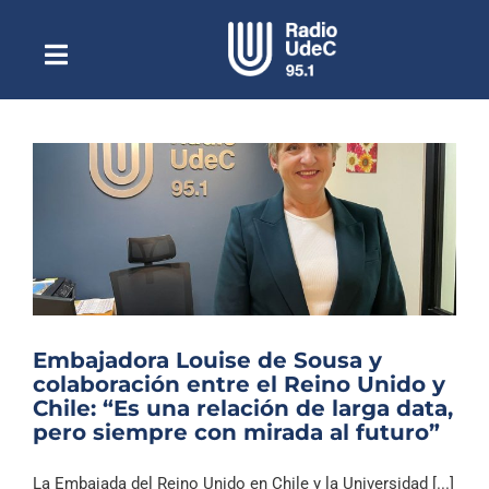
Saltar
al
contenido
Toggle
Escuchar Radio UdeC
Navigation
en vivo
Quiénes Somos
Programación
Podcast
Noticias
Reportajes
Embajadora Louise de Sousa y
Columnas
colaboración entre el Reino Unido y
Chile: “Es una relación de larga data,
Música Clásica
pero siempre con mirada al futuro”
Especiales
La Embajada del Reino Unido en Chile y la Universidad [...]