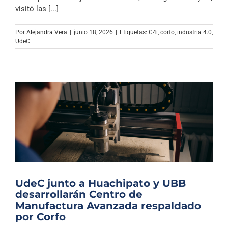
Archivo Sonoro
visitó las [...]
Por
Alejandra Vera
|
junio 18, 2026
|
Etiquetas:
C4i
,
corfo
,
industria 4.0
,
UdeC
UdeC junto a Huachipato y UBB
desarrollarán Centro de
Manufactura Avanzada respaldado
por Corfo