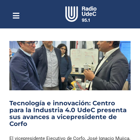
Saltar
al
contenido
Toggle
Escuchar Radio UdeC
Navigation
en vivo
Quiénes Somos
Programación
Podcast
Noticias
Reportajes
Tecnología e innovación: Centro
Columnas
para la Industria 4.0 UdeC presenta
sus avances a vicepresidente de
Música Clásica
Corfo
Especiales
El vicepresidente Ejecutivo de Corfo, José Ignacio Mujica,