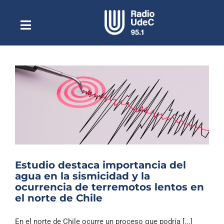
Saltar
al
contenido
Toggle
Escuchar Radio UdeC
Navigation
en vivo
Quiénes Somos
Programación
Podcast
Noticias
Reportajes
Estudio destaca importancia del
Columnas
agua en la sismicidad y la
ocurrencia de terremotos lentos en
Música Clásica
el norte de Chile
Especiales
En el norte de Chile ocurre un proceso que podría [...]