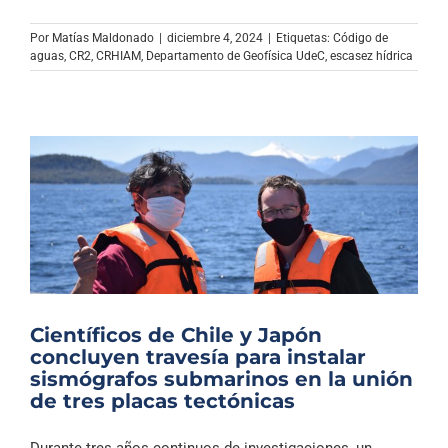
Por
Matías Maldonado
|
diciembre 4, 2024
|
Etiquetas:
Código de
aguas
,
CR2
,
CRHIAM
,
Departamento de Geofísica UdeC
,
escasez hídrica
Científicos de Chile y Japón
concluyen travesía para instalar
sismógrafos submarinos en la unión
de tres placas tectónicas
Durante tres años continuos de investigaciones, un