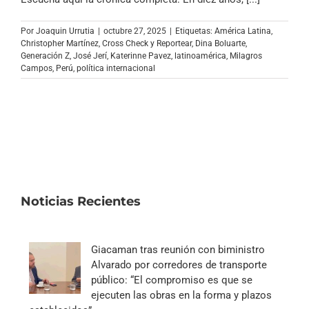
Archivo Sonoro
Por
Joaquin Urrutia
|
octubre 27, 2025
|
Etiquetas:
América Latina
,
Christopher Martínez
,
Cross Check y Reportear
,
Dina Boluarte
,
Generación Z
,
José Jerí
,
Katerinne Pavez
,
latinoamérica
,
Milagros
Campos
,
Perú
,
política internacional
Noticias Recientes
Giacaman tras reunión con biministro
Alvarado por corredores de transporte
público: “El compromiso es que se
ejecuten las obras en la forma y plazos