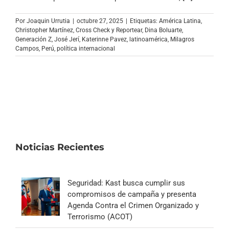
Archivo Sonoro
Por
Joaquin Urrutia
|
octubre 27, 2025
|
Etiquetas:
América Latina
,
Christopher Martínez
,
Cross Check y Reportear
,
Dina Boluarte
,
Generación Z
,
José Jerí
,
Katerinne Pavez
,
latinoamérica
,
Milagros
Campos
,
Perú
,
política internacional
Noticias Recientes
Seguridad: Kast busca cumplir sus
compromisos de campaña y presenta
Agenda Contra el Crimen Organizado y
Terrorismo (ACOT)