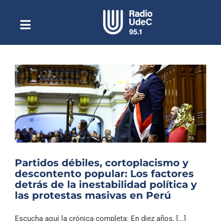
Saltar
al
contenido
Toggle
Escuchar Radio UdeC
Navigation
en vivo
Quiénes Somos
Programación
Podcast
Noticias
Reportajes
Partidos débiles, cortoplacismo y
Columnas
descontento popular: Los factores
detrás de la inestabilidad política y
Música Clásica
las protestas masivas en Perú
Especiales
Escucha aquí la crónica completa: En diez años, [...]