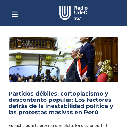
Saltar
al
contenido
Toggle
Escuchar Radio UdeC
Navigation
en vivo
Quiénes Somos
Programación
Podcast
Noticias
Reportajes
Partidos débiles, cortoplacismo y
Columnas
descontento popular: Los factores
detrás de la inestabilidad política y
Música Clásica
las protestas masivas en Perú
Especiales
Escucha aquí la crónica completa: En diez años, [...]