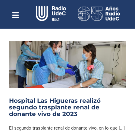
Saltar
al
contenido
Toggle
Escuchar Radio UdeC
Navigation
en vivo
Quiénes Somos
Programación
Podcast
Noticias
Reportajes
Hospital Las Higueras realizó
Columnas
segundo trasplante renal de
donante vivo de 2023
Música Clásica
Especiales
El segundo trasplante renal de donante vivo, en lo que [...]