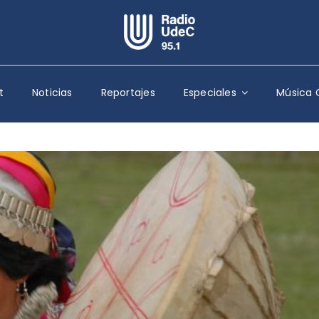
Escuchar Radio UdeC
en vivo
t
Noticias
Reportajes
Especiales
Música 
Quiénes Somos
Programación
Podcast
Noticias
Reportajes
Columnas
Música Clásica
Especiales