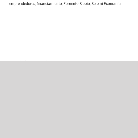
emprendedores
,
financiamiento
,
Fomento Biobío
,
Seremi Economía
Noticias Recientes
INDH Biobío realizó su Cuenta Pública
2025 destacando la participación de más
de mil personas en actividades de
promoción
Giacaman por corredores de transporte:
“Se debe sesionar mensualmente,
porque hoy solo tenemos la