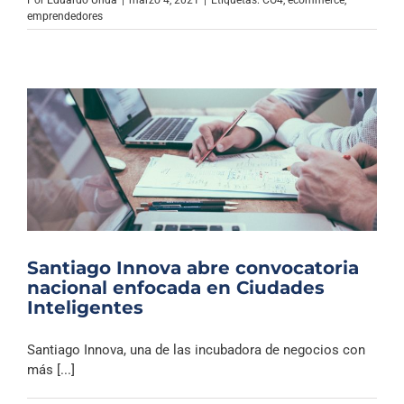
Por
Eduardo Unda
|
marzo 4, 2021
|
Etiquetas:
CO4
,
ecommerce
,
emprendedores
Santiago Innova abre convocatoria
nacional enfocada en Ciudades
Inteligentes
Santiago Innova, una de las incubadora de negocios con
más [...]