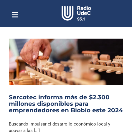
Saltar
al
contenido
Toggle
Escuchar Radio UdeC
Navigation
en vivo
Quiénes Somos
Programación
Podcast
Noticias
Reportajes
Sercotec informa más de $2.300
Columnas
millones disponibles para
emprendedores en Biobío este 2024
Música Clásica
Especiales
Buscando impulsar el desarrollo económico local y
apoyar a las [...]