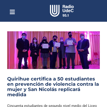
Saltar
al
contenido
Toggle
Escuchar Radio UdeC
Navigation
en vivo
Quiénes Somos
Programación
Podcast
Noticias
Reportajes
Quirihue certifica a 50 estudiantes
Columnas
en prevención de violencia contra la
mujer y San Nicolás replicará
Música Clásica
medida
Especiales
Cincuenta estudiantes de segundo nivel medio del Liceo